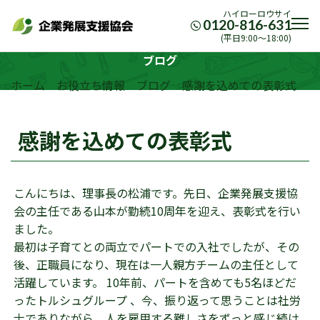
ハイローロウサイ
0120-816-631
(平日9:00〜18:00)
ブログ
ホーム
お役立ち情報
ブログ
感謝を込めての表彰式
感謝を込めての表彰式
こんにちは、理事長の松浦です。先日、企業発展支援協
会の主任である山本が勤続10周年を迎え、表彰式を行い
ました。
最初は子育てとの両立でパートでの入社でしたが、その
後、正職員になり、現在は一人親方チームの主任として
活躍しています。 10年前、パートを含めても5名ほどだ
ったトルシュグループ 、今、振り返って思うことは社労
士でありながら、人を雇用する難しさをずっと感じ続け