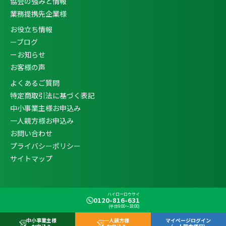
協会の強みと情報
業務提携先企業様
お役立ち情報
ーブログ
ーお知らせ
お客様の声
よくあるご質問
特定商取引法に基づく表記
中小事業主様お申込み
一人親方様お申込み
お問い合わせ
プライバシーポリシー
サイトマップ
Copyright ©
一人親方・中小事業主向け労災保険特別加入なら企業発展支援
ハイローロウサイ
協会
All Rights Reserved.
0120-816-631
(平日9:00〜18:00)
中小事業主様
一人親方様
マイページログイン