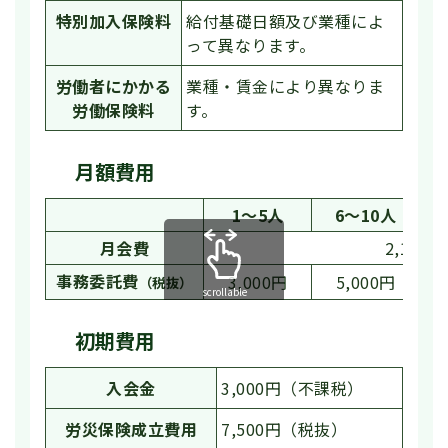
特別加入保険料
給付基礎日額及び業種によ
って異なります。
労働者にかかる
業種・賃金により異なりま
労働保険料
す。
月額費用
1〜5人
6〜10人
月会費
2,10
事務委託費
3,000円
5,000円
（税抜）
scrollable
初期費用
入会金
3,000円（不課税）
労災保険成立費用
7,500円（税抜）