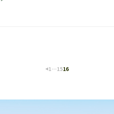
1
…
15
16