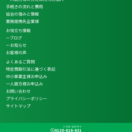
手続きの流れと費用
協会の強みと情報
業務提携先企業様
お役立ち情報
ーブログ
ーお知らせ
お客様の声
よくあるご質問
特定商取引法に基づく表記
中小事業主様お申込み
一人親方様お申込み
お問い合わせ
プライバシーポリシー
サイトマップ
Copyright ©
一人親方・中小事業主向け労災保険特別加入なら企業発展支援
ハイローロウサイ
0120-816-631
協会
All Rights Reserved.