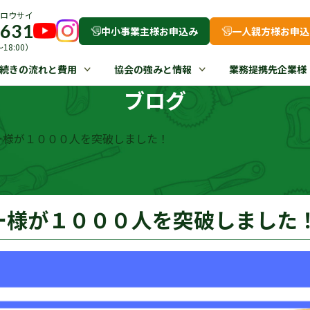
ロウサイ
-631
中小事業主様お申込み
一人親方様お申込
18:00）
続きの流れと費用
協会の強みと情報
業務提携先企業様
ブログ
ロワー様が１０００人を突破しました！
ロワー様が１０００人を突破しました