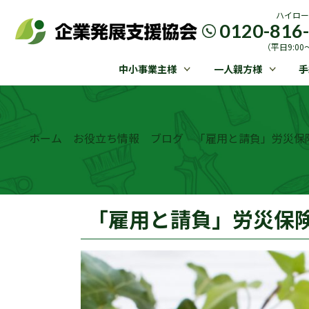
ハイロー
0120-816
（平日9:00〜
中小事業主様
一人親方様
手
ホーム
お役立ち情報
ブログ
「雇用と請負」労災保
「雇用と請負」労災保