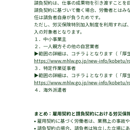
請負契約は、仕事の成果物を引き渡すことを
請負契約に基づいて働く場合、労働者とはみ
任は請負者自身が負うためです。
ただし、労災保険特別加入制度を利用すれば
入の対象者となります。
１．中小事業主
２．一人親方その他の自営業者
▶範囲の詳細は、コチラ↓となります（「厚
https://www.mhlw.go.jp/new-info/kobetu/r
３．特定作業従事者
▶範囲の詳細は、コチラ↓となります（「厚
https://www.mhlw.go.jp/new-info/kobetu/r
４．海外派遣者
まとめ：雇用契約と請負契約における労災保
•
雇用契約に基づく労働者は、業務上の事故や
•
請負契約の場合、請負者は独立した立場にあ