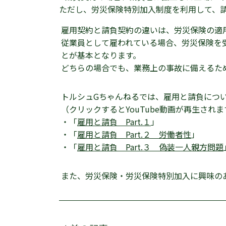
ただし、労災保険特別加入制度を利用して、
雇用契約と請負契約の違いは、労災保険の適
従業員として雇われている場合、労災保険を
とが基本となります。
どちらの場合でも、業務上の事故に備えるた
トルシュGちゃんねるでは、雇用と請負につ
（クリックするとYouTube動画が再生されま
・「
雇用と請負 Part.１
」
・「
雇用と請負 Part.２ 労働者性
」
・「
雇用と請負 Part.３ 偽装一人親方問題
また、労災保険・労災保険特別加入に興味の