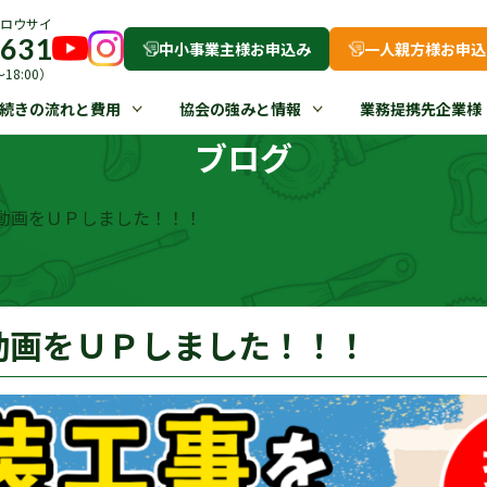
ロウサイ
-631
中小事業主様お申込み
一人親方様お申込
18:00）
続きの流れと費用
協会の強みと情報
業務提携先企業様
ブログ
動画をＵＰしました！！！
動画をＵＰしました！！！