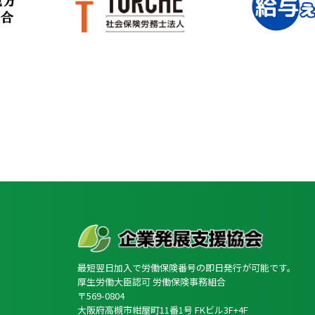
最短翌日加入で労働保険番号の即日発行が可能です。
厚生労働大臣認可 労働保険事務組合
〒569-0804
大阪府高槻市紺屋町11番1号 FKビル3F+4F